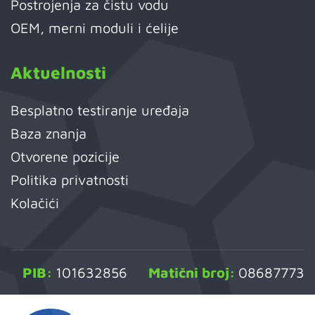
Postrojenja za čistu vodu
OEM, merni moduli i ćelije
Aktuelnosti
Besplatno testiranje uređaja
Baza znanja
Otvorene pozicije
Politika privatnosti
Kolačići
PIB:
101632856
Matični broj:
08687773