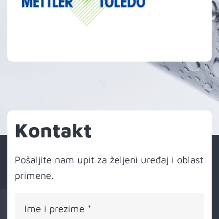
Kontakt
Kontakt
Pošaljite nam upit za željeni uređaj i oblast
primene.
Ime i prezime
*