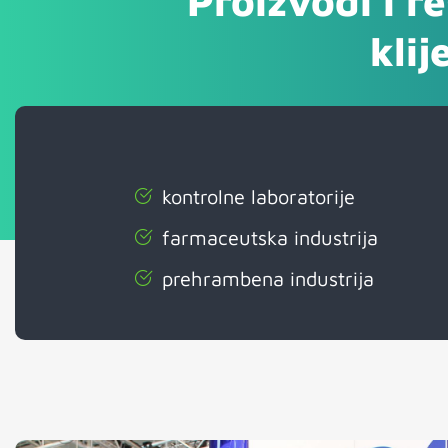
Proizvodi i r
klij
kontrolne laboratorije
farmaceutska industrija
prehrambena industrija