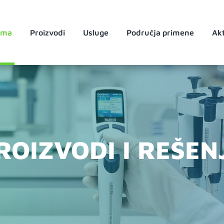
ama
Proizvodi
Usluge
Područja primene
Akt
ROIZVODI I REŠEN