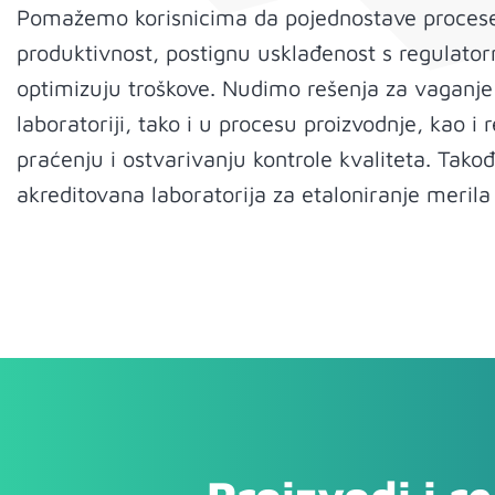
Pomažemo korisnicima da pojednostave procese
produktivnost, postignu usklađenost s regulato
optimizuju troškove. Nudimo rešenja za vaganje 
laboratoriji, tako i u procesu proizvodnje, kao 
praćenju i ostvarivanju kontrole kvaliteta. Tako
akreditovana laboratorija za etaloniranje merila