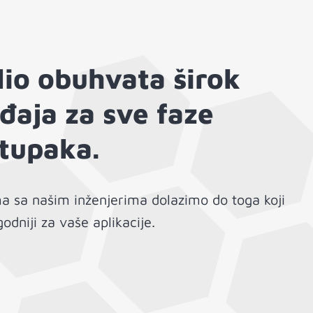
lio obuhvata širok
đaja za sve faze
tupaka.
a sa našim inženjerima dolazimo do toga koji
odniji za vaše aplikacije.