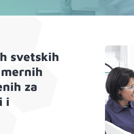
h svetskih
 mernih
nih za
 i