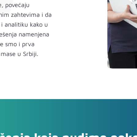
, povećaju
rnim zahtevima i da
i analitiku kako u
i rešenja namenjena
đe smo i prva
 mase u Srbiji.