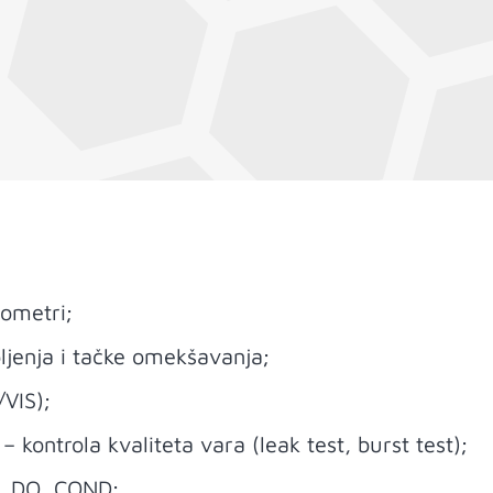
tometri;
ljenja i tačke omekšavanja;
/VIS);
– kontrola kvaliteta vara (leak test, burst test);
, DO, COND;