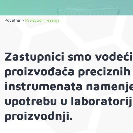
Početna
>
Proizvodi i rešenja
Zastupnici smo vodeći
proizvođača preciznih
instrumenata namenje
upotrebu u laboratoriji
proizvodnji.