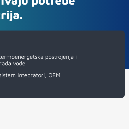
rivaju potrebe
rija.
termoenergetska postrojenja i
rada vode
sistem integratori, OEM