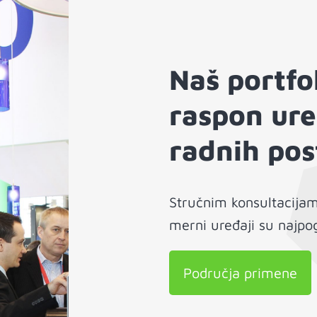
Naš portfo
raspon ure
radnih pos
Stručnim konsultacijam
merni uređaji su najpog
Područja primene