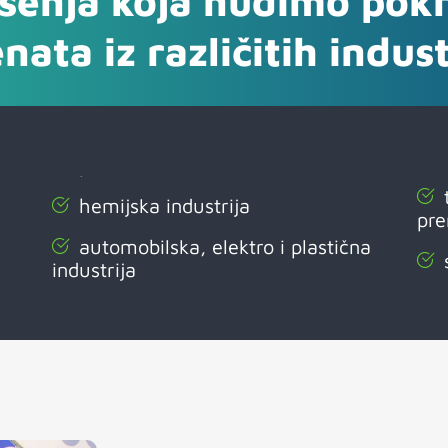
ešenja koja nudimo pok
enata iz različitih indust
hemijska industrija
pre
automobilska, elektro i plastična
industrija