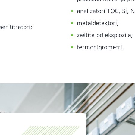
analizatori TOC, Si, 
metaldetektori;
er titratori;
zaštita od eksplozija;
termohigrometri.