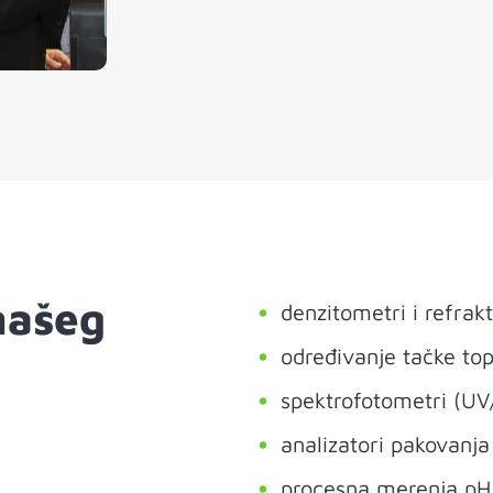
 našeg
denzitometri i refrak
određivanje tačke top
spektrofotometri (UV
analizatori pakovanja 
procesna merenja pH