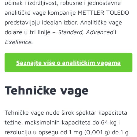
učinak i izdržljivost, robusne i jednostavne
analitičke vage kompanije METTLER TOLEDO
predstavljaju idealan izbor. Analitičke vage
dolaze u tri linije –
Standard
,
Advanced
i
Exellence
.
Saznajte više o analitičkim vagama
Tehničke vage
Tehničke vage nude širok spektar kapaciteta
težine, maksimalnih kapaciteta do 64 kg i
rezoluciju u opsegu od 1 mg (0,001 g) do 1 g.