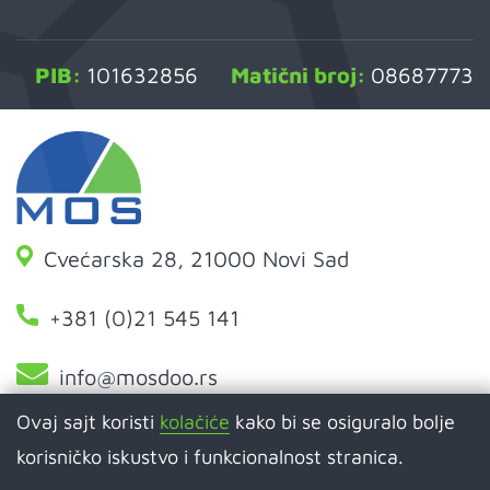
PIB:
101632856
Matični broj:
08687773
Cvećarska 28, 21000 Novi Sad
+381 (0)21 545 141
info@mosdoo.rs
Ovaj sajt koristi
kolačiće
kako bi se osiguralo bolje
korisničko iskustvo i funkcionalnost stranica.