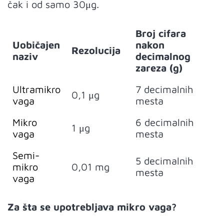
čak i od samo 30μg.
Broj cifara
Uobičajen
nakon
Rezolucija
naziv
decimalnog
zareza (g)
Ultramikro
7 decimalnih
0,1 μg
vaga
mesta
Mikro
6 decimalnih
1 μg
vaga
mesta
Semi-
5 decimalnih
mikro
0,01 mg
mesta
vaga
Za šta se upotrebljava mikro vaga?