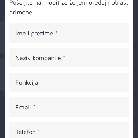
Kontakt
Pošaljite nam upit za željeni uređaj i oblast
primene.
Ime i prezime
*
Naziv kompanije
*
Funkcija
Email
*
Telefon
*