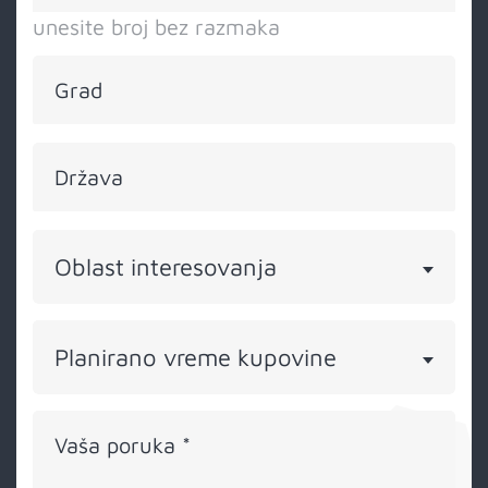
unesite broj bez razmaka
Grad
Država
Oblast interesovanja
Planirano vreme kupovine
Vaša poruka
*