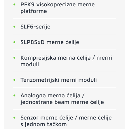
PFK9 visokoprecizne merne
platforme
SLF6-serije
SLP85xD merne ćelije
Kompresijska merna ćelija / merni
moduli
Tenzometrijski merni moduli
Analogna merna ćelija /
jednostrane beam merne ćelije
Senzor merne ćelije / merne ćelije
s jednom tačkom