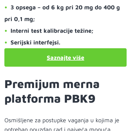
3 opsega – od 6 kg pri 20 mg do 400 g
pri 0,1 mg;
Interni test kalibracije težine;
Serijski interfejsi.
Saznajte više
Premijum merna
platforma PBK9
Osmišljene za postupke vaganja u kojima je
potreban pouzdan rad i najveća moguća