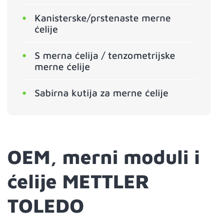
Kanisterske/prstenaste merne
ćelije
S merna ćelija / tenzometrijske
merne ćelije
Sabirna kutija za merne ćelije
OEM, merni moduli i
ćelije METTLER
TOLEDO