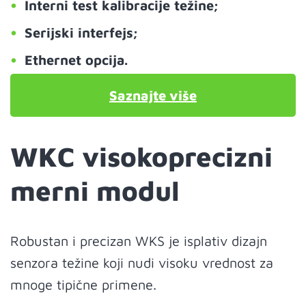
Interni test kalibracije težine;
Serijski interfejs;
Ethernet opcija.
Saznajte više
WKC visokoprecizni
merni modul
Robustan i precizan WKS je isplativ dizajn
senzora težine koji nudi visoku vrednost za
mnoge tipične primene.