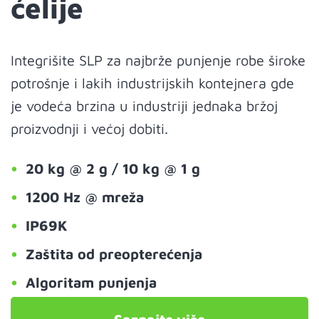
ćelije
Integrišite SLP za najbrže punjenje robe široke
potrošnje i lakih industrijskih kontejnera gde
je vodeća brzina u industriji jednaka bržoj
proizvodnji i većoj dobiti.
20 kg @ 2 g / 10 kg @ 1 g
1200 Hz @ mreža
IP69K
Zaštita od preopterećenja
Algoritam punjenja