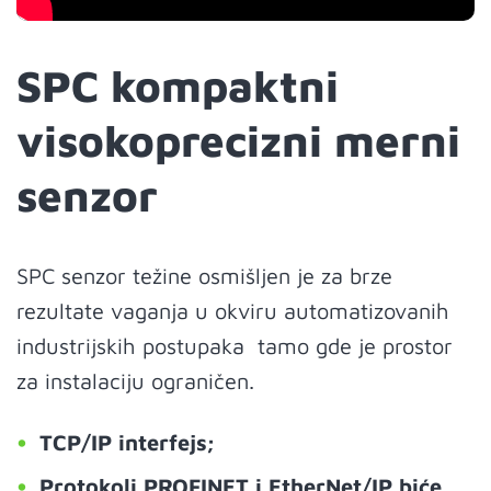
SPC kompaktni
visokoprecizni merni
senzor
SPC senzor težine osmišljen je za brze
rezultate vaganja u okviru automatizovanih
industrijskih postupaka tamo gde je prostor
za instalaciju ograničen.
TCP/IP interfejs;
Protokoli PROFINET i EtherNet/IP biće