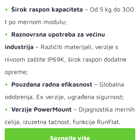
Širok raspon kapaciteta
– Od 5 kg do 300
t po mernom modulu;
Raznovrsna upotreba za većinu
industrija
– Različiti materijali, verzije s
nivoom zaštite IP69K, širok raspon dodatne
opreme;
Pouzdana radna efikasnost
– Globalna
odobrenja, Ex verzije, ugrađena sigurnost;
Verzije PowerMount
– Dijagnostika mernih
ćelija, izuzetna tačnost, funkcija RunFlat.
Saznajte više