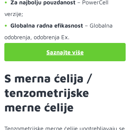
Za najbolju pouzdanost
– PowerCell
verzije;
Globalna radna efikasnost
– Globalna
odobrenja, odobrenja Ex.
Saznajte više
S merna ćelija /
tenzometrijske
merne ćelije
Tenzometrijske merne ćelije upotrebljavaju se