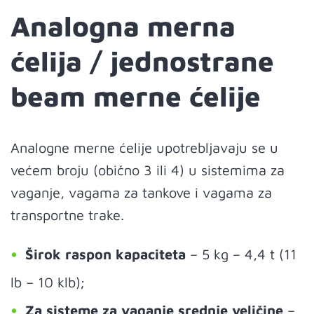
Analogna merna
ćelija / jednostrane
beam merne ćelije
Analogne merne ćelije upotrebljavaju se u
većem broju (obično 3 ili 4) u sistemima za
vaganje, vagama za tankove i vagama za
transportne trake.
Širok raspon kapaciteta
– 5 kg – 4,4 t (11
lb – 10 klb);
Za sisteme za vaganje srednje veličine
–