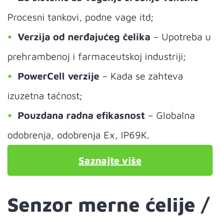
Procesni tankovi, podne vage itd;
Verzija od nerđajućeg čelika
– Upotreba u
prehrambenoj i farmaceutskoj industriji;
PowerCell verzije
– Kada se zahteva
izuzetna tačnost;
Pouzdana radna efikasnost
– Globalna
odobrenja, odobrenja Ex, IP69K.
Saznajte više
Senzor merne ćelije /