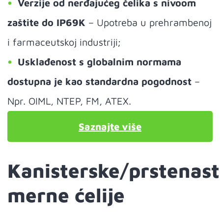
Verzije od nerđajućeg čelika s nivoom
zaštite do IP69K
– Upotreba u prehrambenoj
i farmaceutskoj industriji;
Usklađenost s globalnim normama
dostupna je kao standardna pogodnost
–
Npr. OIML, NTEP, FM, ATEX.
Saznajte više
Kanisterske/prstenas
merne ćelije