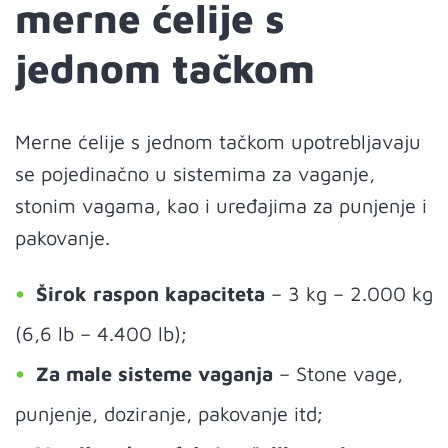
merne ćelije s
jednom tačkom
Merne ćelije s jednom tačkom upotrebljavaju
se pojedinačno u sistemima za vaganje,
stonim vagama, kao i uređajima za punjenje i
pakovanje.
Širok raspon kapaciteta
– 3 kg – 2.000 kg
(6,6 lb – 4.400 lb);
Za male sisteme vaganja
– Stone vage,
punjenje, doziranje, pakovanje itd;