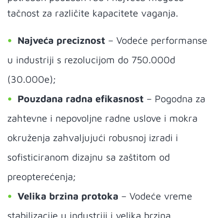
tačnost za različite kapacitete vaganja.
Najveća preciznost
– Vodeće performanse
u industriji s rezolucijom do 750.000d
(30.000e);
Pouzdana radna efikasnost
– Pogodna za
zahtevne i nepovoljne radne uslove i mokra
okruženja zahvaljujući robusnoj izradi i
sofisticiranom dizajnu sa zaštitom od
preopterećenja;
Velika brzina protoka
– Vodeće vreme
stabilizacije u industriji i velika brzina