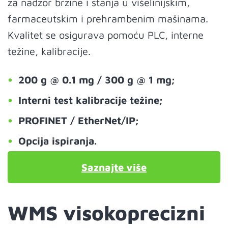
za nadzor brzine i stanja u višelinijskim,
farmaceutskim i prehrambenim mašinama.
Kvalitet se osigurava pomoću PLC, interne
težine, kalibracije.
200 g @ 0.1 mg / 300 g @ 1 mg;
Interni test kalibracije težine;
PROFINET / EtherNet/IP;
Opcija ispiranja.
Saznajte više
WMS visokoprecizni