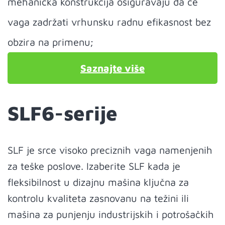
mehanička konstrukcija osiguravaju da će
vaga zadržati vrhunsku radnu efikasnost bez
obzira na primenu;
Saznajte više
SLF6-serije
SLF je srce visoko preciznih vaga namenjenih
za teške poslove. Izaberite SLF kada je
fleksibilnost u dizajnu mašina ključna za
kontrolu kvaliteta zasnovanu na težini ili
mašina za punjenju industrijskih i potrošačkih