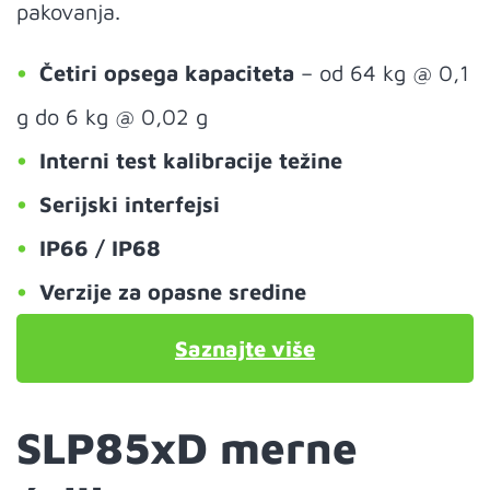
pakovanja.
Četiri opsega kapaciteta
– od 64 kg @ 0,1
g do 6 kg @ 0,02 g
Interni test kalibracije težine
Serijski interfejsi
IP66 / IP68
Verzije za opasne sredine
Saznajte više
SLP85xD merne