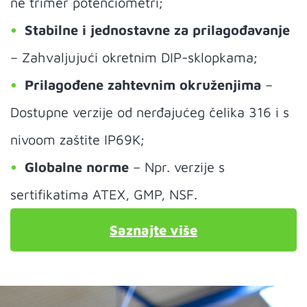
ne trimer potenciometri;
Stabilne i jednostavne za prilagođavanje
– Zahvaljujući okretnim DIP-sklopkama;
Prilagođene zahtevnim okruženjima
–
Dostupne verzije od nerđajućeg čelika 316 i s
nivoom zaštite IP69K;
Globalne norme
– Npr. verzije s
sertifikatima ATEX, GMP, NSF.
Saznajte više