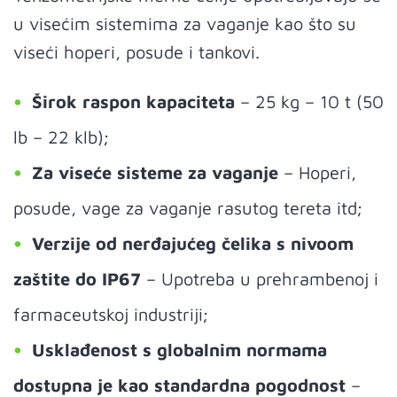
u visećim sistemima za vaganje kao što su
viseći hoperi, posude i tankovi.
Širok raspon kapaciteta
– 25 kg – 10 t (50
lb – 22 klb);
Za viseće sisteme za vaganje
– Hoperi,
posude, vage za vaganje rasutog tereta itd;
Verzije od nerđajućeg čelika s nivoom
zaštite do IP67
– Upotreba u prehrambenoj i
farmaceutskoj industriji;
Usklađenost s globalnim normama
dostupna je kao standardna pogodnost
–