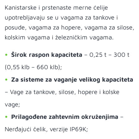
Kanistarske i prstenaste merne ćelije
upotrebljavaju se u vagama za tankove i
posude, vagama za hopere, vagama za silose,
kolskim vagama i železničkim vagama.
Širok raspon kapaciteta
– 0,25 t – 300 t
(0,55 klb – 660 klb);
Za sisteme za vaganje velikog kapaciteta
– Vage za tankove, silose, hopere i kolske
vage;
Prilagođene zahtevnim okruženjima
–
Nerđajući čelik, verzije IP69K;