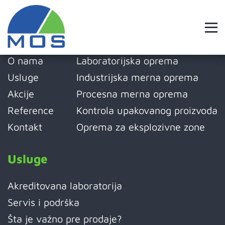
Skip
to
content
Meni
Proizvodi
O nama
Laboratorijska oprema
Usluge
Industrijska merna oprema
Akcije
Procesna merna oprema
Reference
Kontrola upakovanog proizvoda
Kontakt
Oprema za eksplozivne zone
Usluge
Akreditovana laboratorija
Servis i podrška
Šta je važno pre prodaje?